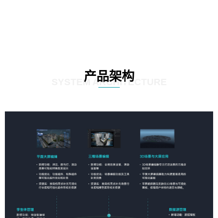
产品架构
SYSTEM ARCHITECTURE