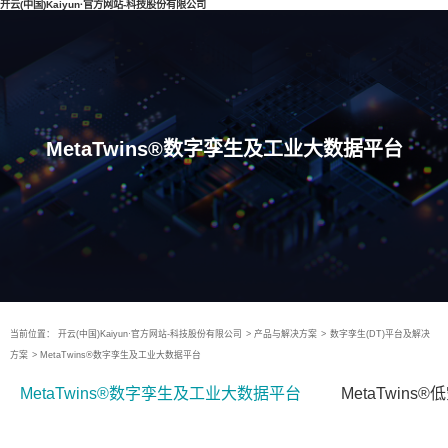
开云(中国)Kaiyun·官方网站-科技股份有限公司
MetaTwins®数字孪生及工业大数据平台
当前位置：
开云(中国)Kaiyun·官方网站-科技股份有限公司
>
产品与解决方案
>
数字孪生(DT)平台及解决
方案
>
MetaTwins®数字孪生及工业大数据平台
MetaTwins®数字孪生及工业大数据平台
MetaTwin