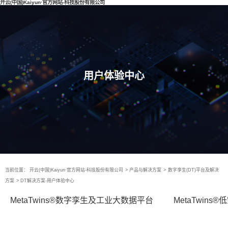
开云(中国)Kaiyun·官方网站-科技股份有限公司
用户体验中心
当前位置：
开云(中国)Kaiyun·官方网站-科技股份有限公司
>
产品与解决方案
>
数字孪生(DT)平台及解决
方案
>
DT解决方案-用户体验中心
MetaTwins®数字孪生及工业大数据平台
MetaTwin