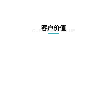
客户价值
CUSTOMER VALUE
01
产品业务能力展示：强调产品、技术和业务内容的更新、常展常新，结合受众
认知，提供有创意、印象深刻的展示。
02
企业品牌形象提升：强调企业精神、理念的发扬，立足开云(中国)Kaiyun·官方
网站-科技股份有限公司，打动观众、吸引来宾。
03
提升用户体验：通过优化产品设计、改进交互流程、提升服务质量等方式，全
面提升用户体验。这种优质体验能够增强用户对产品的信任度和依赖度，提高
用户黏性，为企业赢得更多忠实用户。