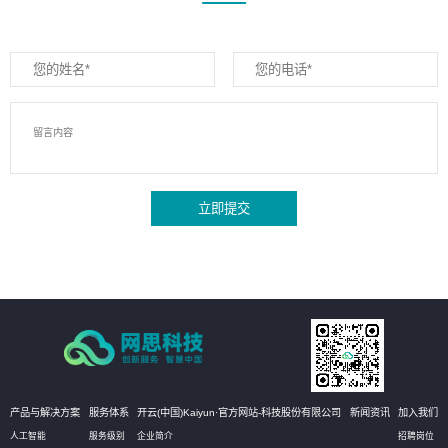
立即提交
产品与解决方案
服务体系
开云(中国)Kaiyun·官方网站-科技股份有限公司
新闻资讯
加入我们
人工智能
服务级别
企业简介
招聘岗位