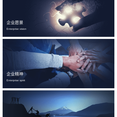
企业愿景
Enterprise vision
企业精神
Enterprise spirit