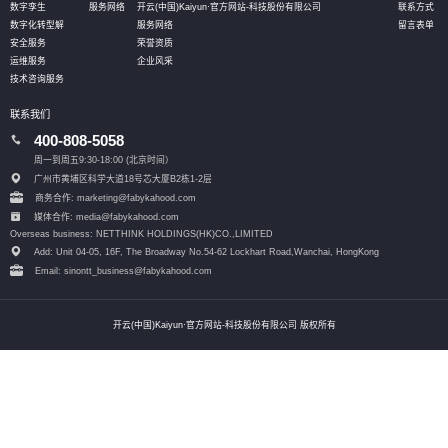
数字孪生
服务网络
开云(中国)Kaiyun·官方网站-科技股份有限公司
联系方式
数字化转型解
服务网络
留言表单
安全服务
荣誉资质
运维服务
企业风采
技术咨询服务
联系我们
400-808-5058
周一到周五9:30-18:00 (北京时间）
广州市黄埔区科学大道18号芯大厦B2栋1-2层
商务合作: marketing@fabykahood.com
媒体合作: media@fabykahood.com
Overseas business: NETTHINK HOLDINGS(HK)CO.,LIMITED
Add: Unit 04-05, 16F, The Broadway No.54-62 Lockhart Road,
Wanchai, HongKong
Email: sinontt_business@fabykahood.com
开云(中国)Kaiyun·官方网站-科技股份有限公司 版权所有