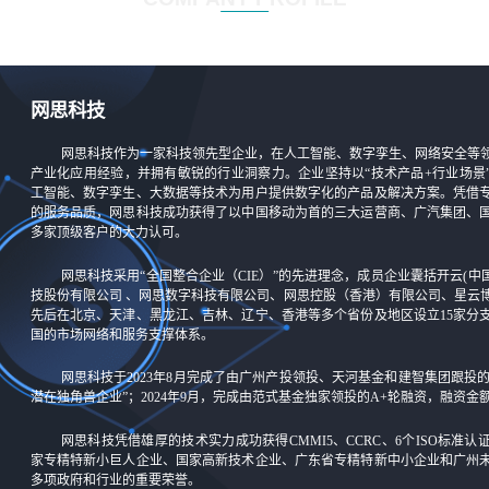
网思科技
网思科技作为一家科技领先型企业，在人工智能、数字孪生、网络安全等
产业化应用经验，并拥有敏锐的行业洞察力。企业坚持以“技术产品+行业场景
工智能、数字孪生、大数据等技术为用户提供数字化的产品及解决方案。凭借
的服务品质，网思科技成功获得了以中国移动为首的三大运营商、广汽集团、
多家顶级客户的大力认可。
网思科技采用“全国整合企业（CIE）”的先进理念，成员企业囊括开云(中国)K
技股份有限公司 、网思数字科技有限公司、网思控股（香港）有限公司、星云
先后在北京、天津、黑龙江、吉林、辽宁、香港等多个省份及地区设立15家分
国的市场网络和服务支撑体系。
网思科技于2023年8月完成了由广州产投领投、天河基金和建智集团跟投
潜在独角兽企业”；2024年9月，完成由范式基金独家领投的A+轮融资，融资
网思科技凭借雄厚的技术实力成功获得CMMI5、CCRC、6个ISO标准
家专精特新小巨人企业、国家高新技术企业、广东省专精特新中小企业和广州
多项政府和行业的重要荣誉。