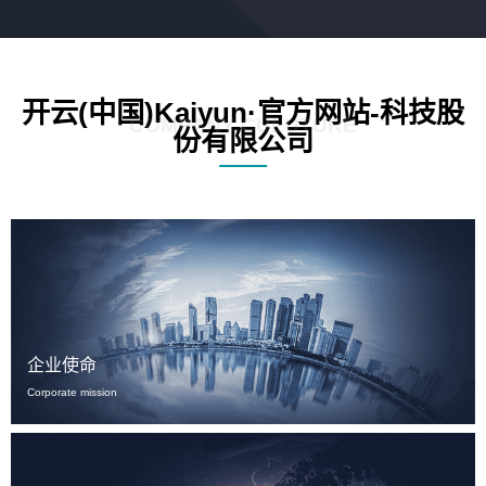
开云(中国)Kaiyun·官方网站-科技股
COMPANY CULUTURE
份有限公司
企业使命
Corporate mission