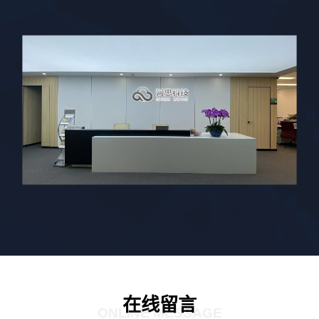
在线留言
ONLINE MESSAGE