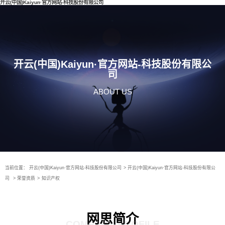
开云(中国)Kaiyun·官方网站-科技股份有限公司
开云(中国)Kaiyun·官方网站-科技股份有限公
司
ABOUT US
当前位置：
开云(中国)Kaiyun·官方网站-科技股份有限公司
>
开云(中国)Kaiyun·官方网站-科技股份有限公
司
>
荣誉资质
>
知识产权
网思简介
COMPANY PROFILE