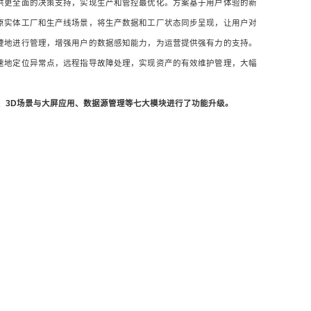
供更全面的决策支持，实现生产和管控最优化。方案基于用户体验的新
原实体工厂和生产线场景，将生产数据和工厂状态同步呈现，让用户对
捷地进行管理，增强用户的数据感知能力，为运营提供强有力的支持。
速地定位异常点，远程指导故障处理，实现资产的有效维护管理，大幅
理、3D场景与大屏应用、数据源管理等七大模块进行了功能升级。