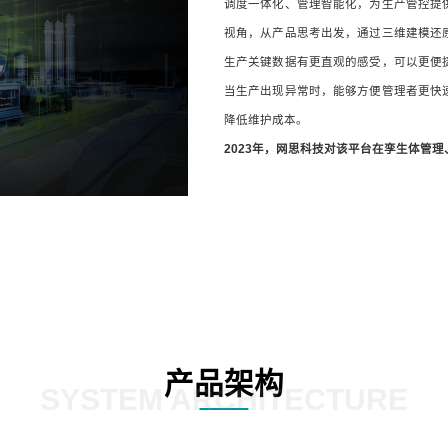
调度一体化、管理智能化，为生产管控提
视角，从产品思考出发，通过三维建模还
生产关键数据有更直观的感受，可以更便
当生产出现异常时，能够方便管理者更快
降低维护成本。
2023年，网思科技对该平台在孪生体管
产品架构
SYSTEM ARCHITECTURE