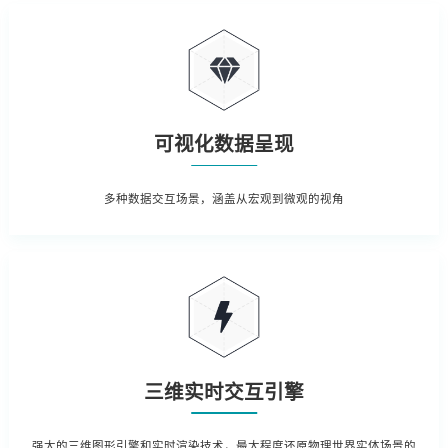
可视化数据呈现
多种数据交互场景，涵盖从宏观到微观的视角
三维实时交互引擎
强大的三维图形引擎和实时渲染技术，最大程度还原物理世界实体场景的