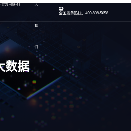
un·官方网站-科
入
全国服务热线：400-808-5058
我
们
业大数据