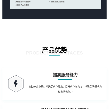
产品优势
PRODUCT ADVANTAGES
提高服务能力
有助于企业更好地满足客户需求，提升客户满意度，增强品牌影响力
和市场竞争力